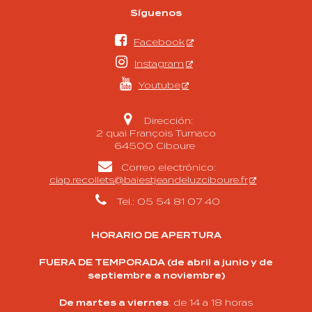
Síguenos

Facebook

Instagram

Youtube

Dirección:
2 quai François Turnaco
64500 Ciboure

Correo electrónico:
ciap.recollets@baiestjeandeluzciboure.fr

Tel.: 05 54 81 07 40
HORARIO DE APERTURA
FUERA DE TEMPORADA (de abril a junio y de
septiembre a noviembre)
De martes a viernes
: de 14 a 18 horas